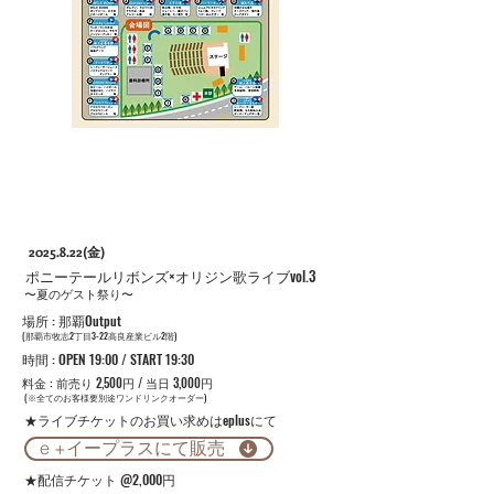
2025.8.22
(金)
​ポニーテールリボンズ×オリジン歌ライブvol.3
​〜夏のゲスト祭り〜
​場所 : 那覇Output
​(那覇市牧志2丁目3-22高良産業ビル2階)
​時間 : OPEN 19:00 / START 19:30
​料金 : 前売り 2,500円 / 当日 3,000円
​(※全てのお客様要別途ワンドリンクオーダー)
★ライブチケットのお買い求めはeplusにて
e +イープラスにて販売
★配信チケット @2,000円