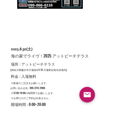
2025.8.30
(土)
​海の家でライヴ！2025 アットビーチテラス
​場所 : アットビーチテラス
​(神奈川県藤沢市片瀬海岸1-15 片瀬東浜海水浴場内)
​料金 : 入場無料
​※飲食のご注文をお願いします。
​お問い合わせ先 :
090-2213-9900
​※12:00~18:00の時間帯でお願いします。
​※お席だけのご予約は出来ません。
​開場時間 : 8:00~20:00
​【Stage】
①12:00 ~ ジャアバーボンズ
②13:00 ~ ポニーテールリボンズ
③14:00 ~ ジャアバーボンズ
④15:00 = ポニーテールリボンズ
​⑤16:00 ~ 宙の鳴き声