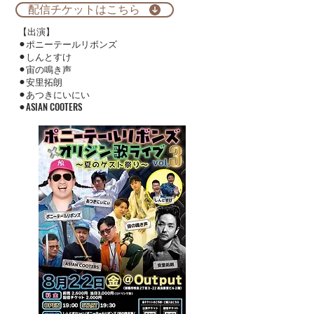
配信チケットはこちら
​【出演】
⚫︎ポニーテールリボンズ
⚫︎しんとすけ
⚫︎宙の鳴き声
⚫︎安里拓朗
⚫︎あつきにいにい
​⚫︎ASIAN COOTERS