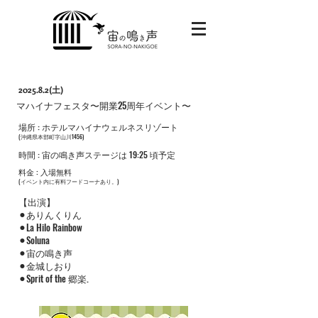
2025.8.2(土)
​マハイナフェスタ〜開業25周年イベント〜
​場所 : ホテルマハイナウェルネスリゾート
​(沖縄県本部町字山川1456)
​時間 : 宙の鳴き声ステージは 19:25 頃予定
​料金 : 入場無料
​(イベント内に有料フードコーナあり。)
​【出演】
⚫︎ありんくりん
⚫︎La Hilo Rainbow
⚫︎Soluna
⚫︎宙の鳴き声
⚫︎金城しおり
⚫︎Sprit of the 郷楽.