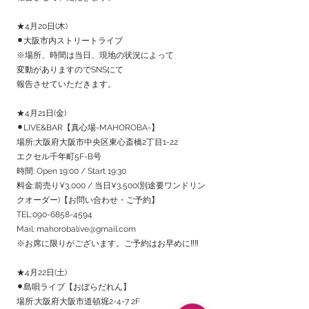
★4月20日(木)
⚫︎大阪市内ストリートライブ
※場所、時間は当日、現地の状況によって
変動がありますのでSNSにて
報告させていただきます。
★4月21日(金)
⚫︎LIVE&BAR【真心場-MAHOROBA-】
場所:大阪府大阪市中央区東心斎橋2丁目1-22
エクセル千年町5F-B号
時間: Open 19:00 / Start 19:30
料金:前売り¥3,000 / 当日¥3,500(別途要ワンドリン
クオーダー)【お問い合わせ・ご予約】
TEL:
090-6858-4594
Mail:
mahorobalive@gmail.com
※お席に限りがございます。ご予約はお早めに‼︎‼︎
★4月22日(土)
⚫︎島唄ライブ【おぼらだれん】
場所:大阪府大阪市道頓堀2-4-7 2F